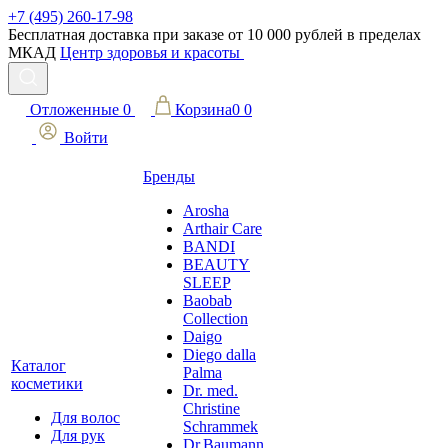
+7 (495) 260-17-98
Бесплатная доставка при заказе от 10 000 рублей в пределах
МКАД
Центр здоровья и красоты
Отложенные
0
Корзина
0
0
Войти
Бренды
Arosha
Arthair Care
BANDI
BEAUTY
SLEEP
Baobab
Collection
Daigo
Diego dalla
Каталог
Palma
косметики
Dr. med.
Christine
Для волос
Schrammek
Для рук
Dr.Baumann