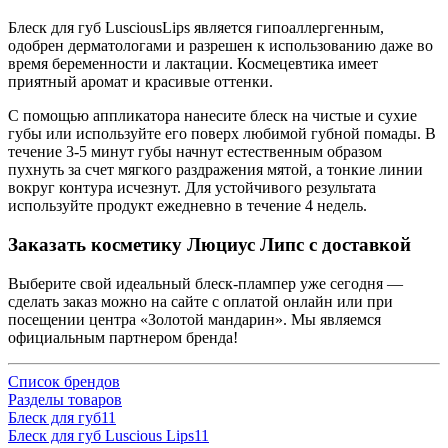
Блеск для губ LusciousLips является гипоаллергенным,
одобрен дерматологами и разрешен к использованию даже во
время беременности и лактации. Космецевтика имеет
приятный аромат и красивые оттенки.
С помощью аппликатора нанесите блеск на чистые и сухие
губы или используйте его поверх любимой губной помады. В
течение 3-5 минут губы начнут естественным образом
пухнуть за счет мягкого раздражения мятой, а тонкие линии
вокруг контура исчезнут. Для устойчивого результата
используйте продукт ежедневно в течение 4 недель.
Заказать косметику Люциус Липс с доставкой
Выберите свой идеальный блеск-плампер уже сегодня —
сделать заказ можно на сайте с оплатой онлайн или при
посещении центра «Золотой мандарин». Мы являемся
официальным партнером бренда!
Список брендов
Разделы товаров
Блеск для губ
11
Блеск для губ Luscious Lips
11