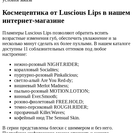
Космецевтика от Luscious Lips в нашем
интернет-магазине
Пламперы Luscious Lips позволяют обратить вспять
возрастные изменения губ, обеспечить увлажнение и за
несколько минут сделать их более пухлыми. В нашем каталоге
доступны 11 соблазнительных оттенков под любое
настроение:
нежно-розовый NIGHT.RIDER;
коралловый Socialites;
пурпурно-розовый Pinkalicious;
светло-алый Are You Red-dy;
вишневый Merlot Madness;
пыльно-розовый MOTION.LOTION;
винный Ever.Smooth;
розово-фиолетовый FREE.HOLD;
темно-персиковый ROUGH.RIDER;
прозрачный Killer.Waves;
кофейный нюд The Sensual Skin.
В серии представлены блески с шиммером и без него.