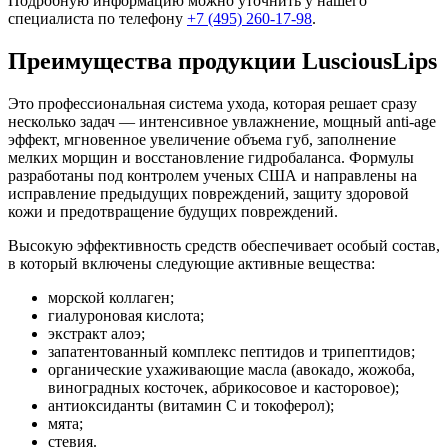
Подробную информацию можно уточнить у нашего
специалиста по телефону
+7 (495) 260-17-98
.
Преимущества продукции LusciousLips
Это профессиональная система ухода, которая решает сразу
несколько задач — интенсивное увлажнение, мощный anti-age
эффект, мгновенное увеличение объема губ, заполнение
мелких морщин и восстановление гидробаланса. Формулы
разработаны под контролем ученых США и направлены на
исправление предыдущих повреждений, защиту здоровой
кожи и предотвращение будущих повреждений.
Высокую эффективность средств обеспечивает особый состав,
в который включены следующие активные вещества:
морской коллаген;
гиалуроновая кислота;
экстракт алоэ;
запатентованный комплекс пептидов и трипептидов;
органические ухаживающие масла (авокадо, жожоба,
виноградных косточек, абрикосовое и касторовое);
антиоксиданты (витамин С и токоферол);
мята;
стевия.