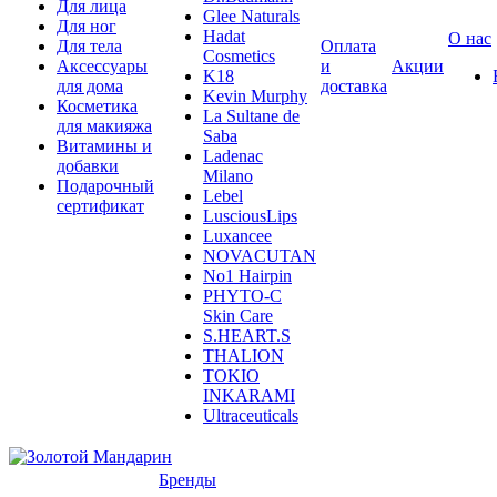
Для лица
Glee Naturals
Для ног
Hadat
О нас
Для тела
Оплата
Cosmetics
Аксессуары
и
Акции
K18
для дома
доставка
Kevin Murphy
Косметика
La Sultane de
для макияжа
Saba
Витамины и
Ladenac
добавки
Milano
Подарочный
Lebel
сертификат
LusciousLips
Luxancee
NOVACUTAN
No1 Hairpin
PHYTO-C
Skin Care
S.HEART.S
THALION
TOKIO
INKARAMI
Ultraceuticals
Бренды