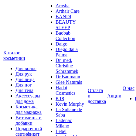
Arosha
Arthair Care
BANDI
BEAUTY
SLEEP
Baobab
Collection
Daigo
Diego dalla
Каталог
Palma
косметики
Dr. med.
Christine
Для волос
Schrammek
Для рук
Dr.Baumann
Для лица
Glee Naturals
Для ног
Hadat
О нас
Для тела
Оплата
Cosmetics
Аксессуары
и
Акции
K18
для дома
доставка
Kevin Murphy
Косметика
La Sultane de
для макияжа
Saba
Витамины и
Ladenac
добавки
Milano
Подарочный
Lebel
сертификат