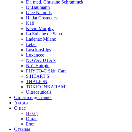
Dr. med. Christine Schrammek
Dr.Baumann
Glee Naturals
Hadat Cosmetics
K18
Kevin Murphy
La Sultane de Saba
Ladenac Milano
Lebel
LusciousLips
Luxancee
NOVACUTAN
No1 Hairpin
PHYTO-C Skin Care
S.HEART.S
THALION
TOKIO INKARAMI
Ultraceuticals
Оплата и доставка
Акции
О нас
Назад
О нас
Блог
Отзывы