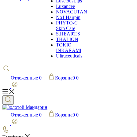
LusciousLips
Luxancee
NOVACUTAN
No1 Hairpin
PHYTO-C
Skin Care
S.HEART.S
THALION
TOKIO
INKARAMI
Ultraceuticals
Отложенные
0
Корзина
0
0
Отложенные
0
Корзина
0
0