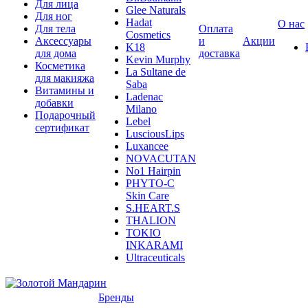
Для лица
Glee Naturals
Для ног
Hadat
О нас
Для тела
Оплата
Cosmetics
Аксессуары
и
Акции
K18
для дома
доставка
Kevin Murphy
Косметика
La Sultane de
для макияжа
Saba
Витамины и
Ladenac
добавки
Milano
Подарочный
Lebel
сертификат
LusciousLips
Luxancee
NOVACUTAN
No1 Hairpin
PHYTO-C
Skin Care
S.HEART.S
THALION
TOKIO
INKARAMI
Ultraceuticals
Бренды