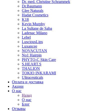
Dr. med. Christine Schrammek
Dr.Baumann
Glee Naturals
Hadat Cosmetics
K18
Kevin Murphy
La Sultane de Saba
Ladenac Milano
Lebel
LusciousLips
Luxancee
NOVACUTAN
No1 Hairpin
PHYTO-C Skin Care
S.HEART.S
THALION
TOKIO INKARAMI
Ultraceuticals
Оплата и доставка
Акции
О нас
Назад
О нас
Блог
Отзывы