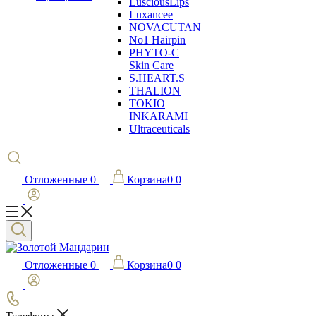
LusciousLips
Luxancee
NOVACUTAN
No1 Hairpin
PHYTO-C
Skin Care
S.HEART.S
THALION
TOKIO
INKARAMI
Ultraceuticals
Отложенные
0
Корзина
0
0
Отложенные
0
Корзина
0
0