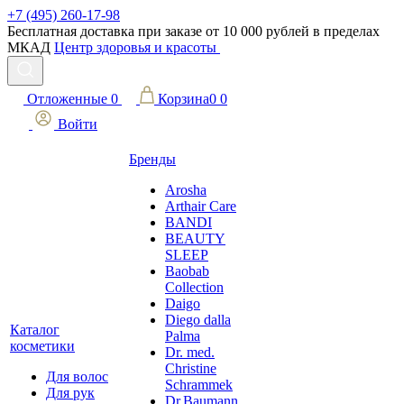
+7 (495) 260-17-98
Бесплатная доставка при заказе от 10 000 рублей в пределах
МКАД
Центр здоровья и красоты
Отложенные
0
Корзина
0
0
Войти
Бренды
Arosha
Arthair Care
BANDI
BEAUTY
SLEEP
Baobab
Collection
Daigo
Diego dalla
Каталог
Palma
косметики
Dr. med.
Christine
Для волос
Schrammek
Для рук
Dr.Baumann