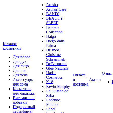
Arosha
Arthair Care
BANDI
BEAUTY
SLEEP
Baobab
Collection
Daigo
Diego dalla
Каталог
Palma
косметики
Dr. med.
Christine
Для волос
Schrammek
Для рук
Dr.Baumann
Для лица
Glee Naturals
Для ног
Hadat
О нас
Для тела
Оплата
Cosmetics
Аксессуары
и
Акции
K18
для дома
доставка
Kevin Murphy
Косметика
La Sultane de
для макияжа
Saba
Витамины и
Ladenac
добавки
Milano
Подарочный
Lebel
сертификат