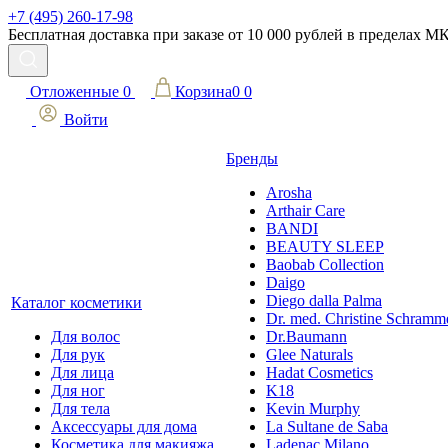
+7 (495) 260-17-98
Бесплатная доставка при заказе от 10 000 рублей в пределах 
Отложенные
0
Корзина
0
0
Войти
Бренды
Arosha
Arthair Care
BANDI
BEAUTY SLEEP
Baobab Collection
Daigo
Diego dalla Palma
Каталог косметики
Dr. med. Christine Schramm
Для волос
Dr.Baumann
Для рук
Glee Naturals
Для лица
Hadat Cosmetics
Для ног
K18
Для тела
Kevin Murphy
Аксессуары для дома
La Sultane de Saba
Косметика для макияжа
Ladenac Milano