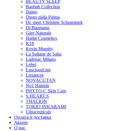
BEAUTY SLEEP
Baobab Collection
Daigo
Diego dalla Palma
Dr. med. Christine Schrammek
Dr.Baumann
Glee Naturals
Hadat Cosmetics
K18
Kevin Murphy
La Sultane de Saba
Ladenac Milano
Lebel
LusciousLips
Luxancee
NOVACUTAN
No1 Hairpin
PHYTO-C Skin Care
S.HEART.S
THALION
TOKIO INKARAMI
Ultraceuticals
Оплата и доставка
Акции
О нас