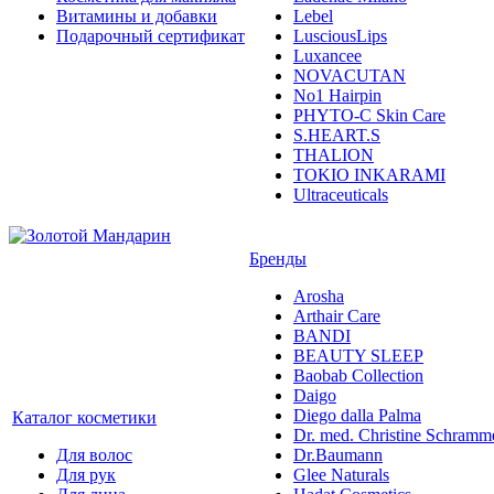
Витамины и добавки
Lebel
Подарочный сертификат
LusciousLips
Luxancee
NOVACUTAN
No1 Hairpin
PHYTO-C Skin Care
S.HEART.S
THALION
TOKIO INKARAMI
Ultraceuticals
Бренды
Arosha
Arthair Care
BANDI
BEAUTY SLEEP
Baobab Collection
Daigo
Diego dalla Palma
Каталог косметики
Dr. med. Christine Schramm
Для волос
Dr.Baumann
Для рук
Glee Naturals