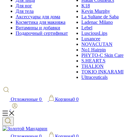
Для лица
Hadat Cosmetics
Для ног
K18
Для тела
Kevin Murphy
Аксессуары для дома
La Sultane de Saba
Косметика для макияжа
Ladenac Milano
Витамины и добавки
Lebel
Подарочный сертификат
LusciousLips
Luxancee
NOVACUTAN
No1 Hairpin
PHYTO-C Skin Care
S.HEART.S
THALION
TOKIO INKARAMI
Ultraceuticals
Отложенные
0
Корзина
0
0
Отложенные
0
Корзина
0
0