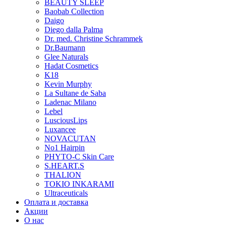
BEAUTY SLEEP
Baobab Collection
Daigo
Diego dalla Palma
Dr. med. Christine Schrammek
Dr.Baumann
Glee Naturals
Hadat Cosmetics
K18
Kevin Murphy
La Sultane de Saba
Ladenac Milano
Lebel
LusciousLips
Luxancee
NOVACUTAN
No1 Hairpin
PHYTO-C Skin Care
S.HEART.S
THALION
TOKIO INKARAMI
Ultraceuticals
Оплата и доставка
Акции
О нас