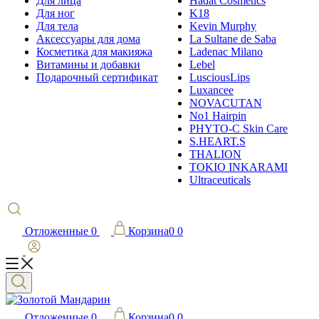
Для лица
Hadat Cosmetics
Для ног
K18
Для тела
Kevin Murphy
Аксессуары для дома
La Sultane de Saba
Косметика для макияжа
Ladenac Milano
Витамины и добавки
Lebel
Подарочный сертификат
LusciousLips
Luxancee
NOVACUTAN
No1 Hairpin
PHYTO-C Skin Care
S.HEART.S
THALION
TOKIO INKARAMI
Ultraceuticals
Отложенные
0
Корзина
0
0
Отложенные
0
Корзина
0
0