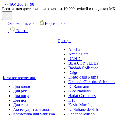
+7 (495) 260-17-98
Бесплатная доставка при заказе от 10 000 рублей в пределах 
Отложенные
0
Корзина
0
0
Войти
Бренды
Arosha
Arthair Care
BANDI
BEAUTY SLEEP
Baobab Collection
Daigo
Diego dalla Palma
Каталог косметики
Dr. med. Christine Schramm
Для волос
Dr.Baumann
Для рук
Glee Naturals
Для лица
Hadat Cosmetics
Для ног
K18
Для тела
Kevin Murphy
Аксессуары для дома
La Sultane de Saba
Косметика для макияжа
Ladenac Milano