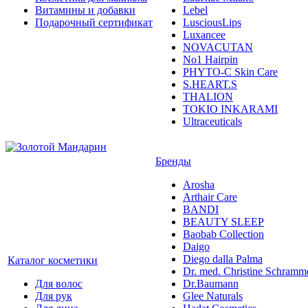
Витамины и добавки
Lebel
Подарочный сертификат
LusciousLips
Luxancee
NOVACUTAN
No1 Hairpin
PHYTO-C Skin Care
S.HEART.S
THALION
TOKIO INKARAMI
Ultraceuticals
Бренды
Arosha
Arthair Care
BANDI
BEAUTY SLEEP
Baobab Collection
Daigo
Diego dalla Palma
Каталог косметики
Dr. med. Christine Schramm
Для волос
Dr.Baumann
Для рук
Glee Naturals