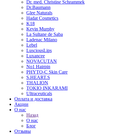
Dr. med. Christine Schrammek
Dr.Baumann
Glee Naturals
Hadat Cosmetics
K18
Kevin Murphy
La Sultane de Saba
Ladenac Milano
Lebel
LusciousLips
Luxancee
NOVACUTAN
No1 Hairpin
PHYTO-C Skin Care
S.HEART.S
THALION
TOKIO INKARAMI
Ultraceuticals
Оплата и доставка
Акции
О нас
Назад
О нас
Блог
Отзывы