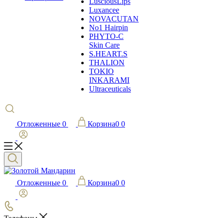
LusciousLips
Luxancee
NOVACUTAN
No1 Hairpin
PHYTO-C
Skin Care
S.HEART.S
THALION
TOKIO
INKARAMI
Ultraceuticals
Отложенные
0
Корзина
0
0
Отложенные
0
Корзина
0
0