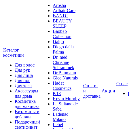
Arosha
Arthair Care
BANDI
BEAUTY
SLEEP
Baobab
Collection
Daigo
Diego dalla
Каталог
Palma
косметики
Dr. med.
Christine
Для волос
Schrammek
Для рук
Dr.Baumann
Для лица
Glee Naturals
Для ног
Hadat
О нас
Для тела
Оплата
Cosmetics
Аксессуары
и
Акции
K18
для дома
доставка
Kevin Murphy
Косметика
La Sultane de
для макияжа
Saba
Витамины и
Ladenac
добавки
Milano
Подарочный
Lebel
сертификат