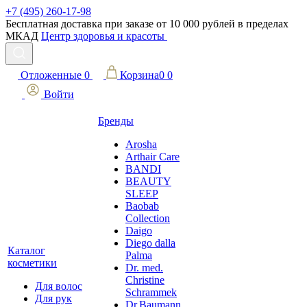
+7 (495) 260-17-98
Бесплатная доставка при заказе от 10 000 рублей в пределах
МКАД
Центр здоровья и красоты
Отложенные
0
Корзина
0
0
Войти
Бренды
Arosha
Arthair Care
BANDI
BEAUTY
SLEEP
Baobab
Collection
Daigo
Diego dalla
Каталог
Palma
косметики
Dr. med.
Christine
Для волос
Schrammek
Для рук
Dr.Baumann