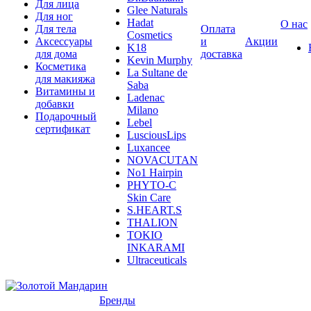
Для лица
Glee Naturals
Для ног
Hadat
О нас
Для тела
Оплата
Cosmetics
Аксессуары
и
Акции
K18
для дома
доставка
Kevin Murphy
Косметика
La Sultane de
для макияжа
Saba
Витамины и
Ladenac
добавки
Milano
Подарочный
Lebel
сертификат
LusciousLips
Luxancee
NOVACUTAN
No1 Hairpin
PHYTO-C
Skin Care
S.HEART.S
THALION
TOKIO
INKARAMI
Ultraceuticals
Бренды