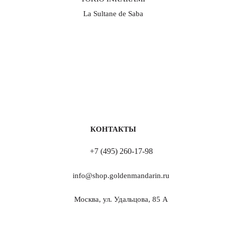
Комплект резинок для волос Beauty Sleep 30 мм
La Sultane de Saba
карамель (3 шт)
3 150
₽
ХИТ ПРОДАЖ
КОНТАКТЫ
+7 (495) 260-17-98
Комплект резинок для волос Beauty Sleep 10 мм пыльная
роза (3 шт)
info@shop.goldenmandarin.ru
2 700
₽
Москва, ул. Удальцова, 85 А