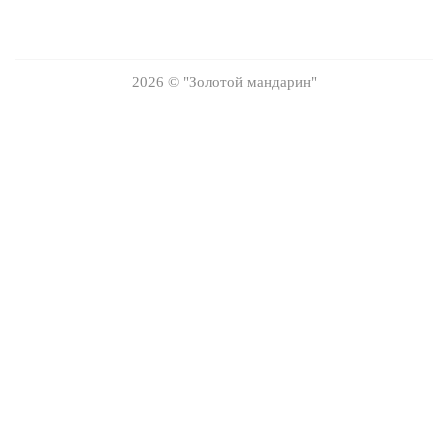
ХИТ ПРОДАЖ
2026 © "Золотой мандарин"
Комплект резинок для волос Beauty Sleep 30 мм пыльная
роза (3 шт)
3 150
₽
ХИТ ПРОДАЖ