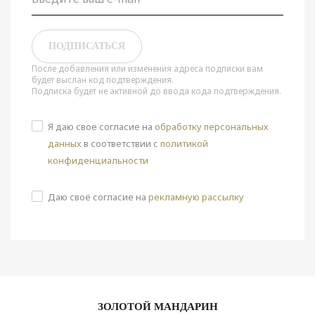
(3 шт)
2 700
₽
После добавления или изменения адреса подписки вам
будет выслан код подтверждения.
ХИТ ПРОДАЖ
Подписка будет не активной до ввода кода подтверждения.
Я даю свое согласие на
обработку персональных
данных
в соответствии с
политикой
конфиденциальности
Даю своё согласие на
рекламную рассылку
Комплект резинок для волос Beauty Sleep 30 мм
молочный (3 шт)
3 150
₽
ЗОЛОТОЙ МАНДАРИН