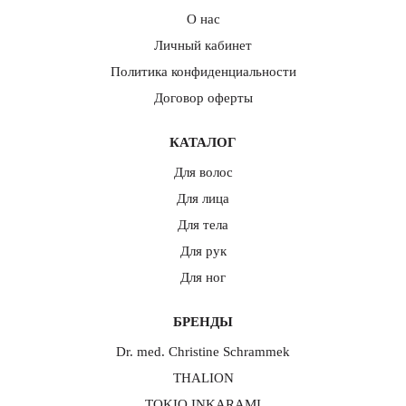
О нас
Личный кабинет
Политика конфиденциальности
Договор оферты
КАТАЛОГ
Комплект резинок для волос Beauty Sleep 10 мм
молочный (3 шт)
Для волос
2 700
₽
Для лица
Для тела
Для рук
ХИТ ПРОДАЖ
Для ног
БРЕНДЫ
Dr. med. Christine Schrammek
THALION
TOKIO INKARAMI