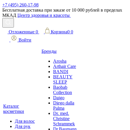
+7 (495) 260-17-98
Бесплатная доставка при заказе от 10 000 рублей в пределах
МКАД
Центр здоровья и красоты
Отложенные
0
Корзина
0
0
Войти
Бренды
Arosha
Arthair Care
BANDI
BEAUTY
SLEEP
Baobab
Collection
Daigo
Diego dalla
Каталог
Palma
косметики
Dr. med.
Christine
Для волос
Schrammek
Для рук
Dr.Baumann