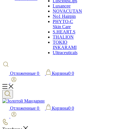
LusciousLips
Luxancee
NOVACUTAN
No1 Hairpin
PHYTO-C
Skin Care
S.HEART.S
THALION
TOKIO
INKARAMI
Ultraceuticals
Отложенные
0
Корзина
0
0
Отложенные
0
Корзина
0
0