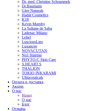
Dr. med. Christine Schrammek
Dr.Baumann
Glee Naturals
Hadat Cosmetics
K18
Kevin Murphy
La Sultane de Saba
Ladenac Milano
Lebel
LusciousLips
Luxancee
NOVACUTAN
No1 Hairpin
PHYTO-C Skin Care
S.HEART.S
THALION
TOKIO INKARAMI
Ultraceuticals
Оплата и доставка
Акции
О нас
Назад
О нас
Блог
Отзывы