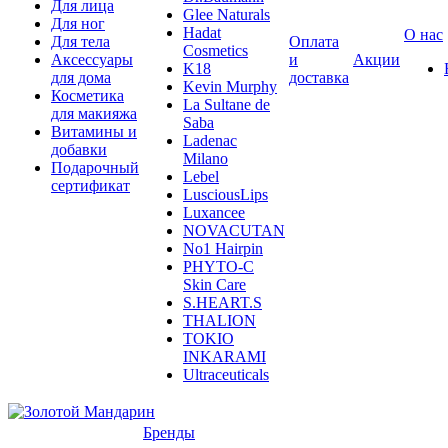
Для лица
Glee Naturals
Для ног
Hadat
О нас
Для тела
Оплата
Cosmetics
Аксессуары
и
Акции
K18
для дома
доставка
Kevin Murphy
Косметика
La Sultane de
для макияжа
Saba
Витамины и
Ladenac
добавки
Milano
Подарочный
Lebel
сертификат
LusciousLips
Luxancee
NOVACUTAN
No1 Hairpin
PHYTO-C
Skin Care
S.HEART.S
THALION
TOKIO
INKARAMI
Ultraceuticals
Бренды