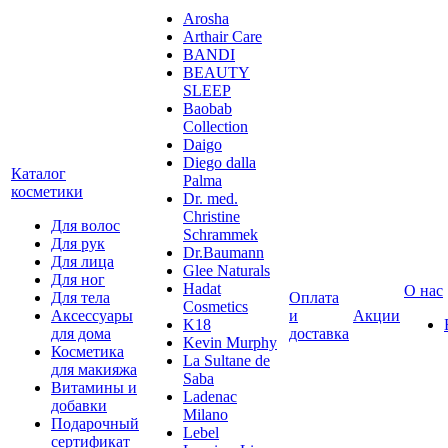
Arosha
Arthair Care
BANDI
BEAUTY
SLEEP
Baobab
Collection
Daigo
Diego dalla
Каталог
Palma
косметики
Dr. med.
Christine
Для волос
Schrammek
Для рук
Dr.Baumann
Для лица
Glee Naturals
Для ног
Hadat
О нас
Для тела
Оплата
Cosmetics
Аксессуары
и
Акции
K18
для дома
доставка
Kevin Murphy
Косметика
La Sultane de
для макияжа
Saba
Витамины и
Ladenac
добавки
Milano
Подарочный
Lebel
сертификат