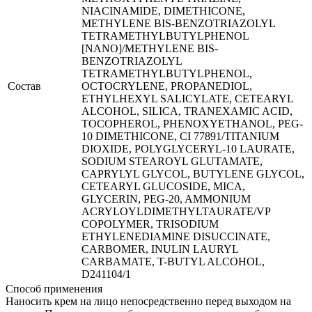
NIACINAMIDE, DIMETHICONE,
METHYLENE BIS-BENZOTRIAZOLYL
TETRAMETHYLBUTYLPHENOL
[NANO]/METHYLENE BIS-
BENZOTRIAZOLYL
TETRAMETHYLBUTYLPHENOL,
Состав
OCTOCRYLENE, PROPANEDIOL,
ETHYLHEXYL SALICYLATE, CETEARYL
ALCOHOL, SILICA, TRANEXAMIC ACID,
TOCOPHEROL, PHENOXYETHANOL, PEG-
10 DIMETHICONE, CI 77891/TITANIUM
DIOXIDE, POLYGLYCERYL-10 LAURATE,
SODIUM STEAROYL GLUTAMATE,
CAPRYLYL GLYCOL, BUTYLENE GLYCOL,
CETEARYL GLUCOSIDE, MICA,
GLYCERIN, PEG-20, AMMONIUM
ACRYLOYLDIMETHYLTAURATE/VP
COPOLYMER, TRISODIUM
ETHYLENEDIAMINE DISUCCINATE,
CARBOMER, INULIN LAURYL
CARBAMATE, T-BUTYL ALCOHOL,
D241104/1
Способ применения
Наносить крем на лицо непосредственно перед выходом на