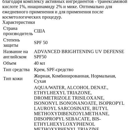
благодаря комплексу активных ингредиентов - транексамовой
кислоте 1%, ниацинамиду 2% и мике. Оптимально для
ежедневного применения и для применения после
косметологических процедур.
Характеристики
Страна
США
производитель
Степень
SPF 50
защиты
Название на
ADVANCED BRIGHTENING UV DEFENSE
английском
SPF50
Объем
40 мл
Тип средства
Крем, SPF-средство
Жирная, Комбинированная, Нормальная,
Тип кожи
Сухая
AQUA/WATER, ALCOHOL DENAT.,
ETHYLHEXYL TRIAZONE,
DROMETRIZOLE TRISILOXANE,
ISONONYL ISONONANOATE, ISOPROPYL
LAUROYL SARCOSINATE, BUTYL
METHOXYDIBENZOYLMETHANE,
DIISOPROPYL SEBACATE, BIS-
ETHYLHEXYLOXYPHENOL
METHOXYPHENYL TRIAZINE,