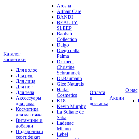
Arosha
Arthair Care
BANDI
BEAUTY
SLEEP
Baobab
Collection
Daigo
Diego dalla
Каталог
Palma
косметики
Dr. med.
Christine
Для волос
Schrammek
Для рук
Dr.Baumann
Для лица
Glee Naturals
Для ног
Hadat
О нас
Для тела
Оплата
Cosmetics
Аксессуары
и
Акции
K18
для дома
доставка
Kevin Murphy
Косметика
La Sultane de
для макияжа
Saba
Витамины и
Ladenac
добавки
Milano
Подарочный
Lebel
сертификат