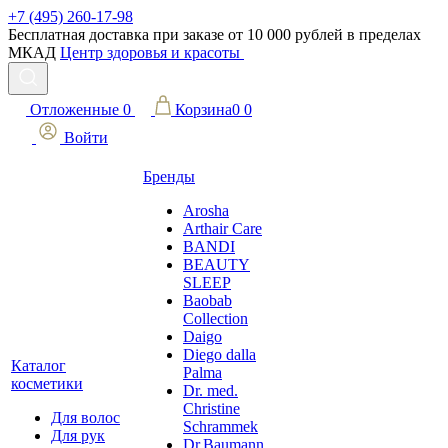
+7 (495) 260-17-98
Бесплатная доставка при заказе от 10 000 рублей в пределах
МКАД
Центр здоровья и красоты
Отложенные
0
Корзина
0
0
Войти
Бренды
Arosha
Arthair Care
BANDI
BEAUTY
SLEEP
Baobab
Collection
Daigo
Diego dalla
Каталог
Palma
косметики
Dr. med.
Christine
Для волос
Schrammek
Для рук
Dr.Baumann