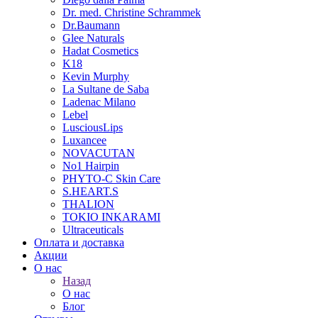
Dr. med. Christine Schrammek
Dr.Baumann
Glee Naturals
Hadat Cosmetics
K18
Kevin Murphy
La Sultane de Saba
Ladenac Milano
Lebel
LusciousLips
Luxancee
NOVACUTAN
No1 Hairpin
PHYTO-C Skin Care
S.HEART.S
THALION
TOKIO INKARAMI
Ultraceuticals
Оплата и доставка
Акции
О нас
Назад
О нас
Блог