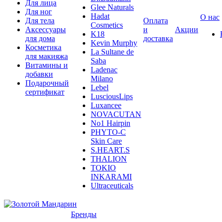
Для лица
Glee Naturals
Для ног
Hadat
О нас
Для тела
Оплата
Cosmetics
Аксессуары
и
Акции
K18
для дома
доставка
Kevin Murphy
Косметика
La Sultane de
для макияжа
Saba
Витамины и
Ladenac
добавки
Milano
Подарочный
Lebel
сертификат
LusciousLips
Luxancee
NOVACUTAN
No1 Hairpin
PHYTO-C
Skin Care
S.HEART.S
THALION
TOKIO
INKARAMI
Ultraceuticals
Бренды