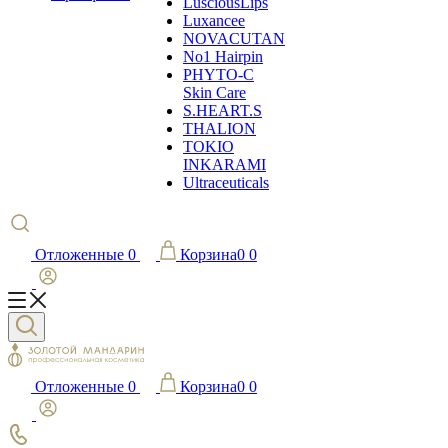
LusciousLips
Luxancee
NOVACUTAN
No1 Hairpin
PHYTO-C
Skin Care
S.HEART.S
THALION
TOKIO
INKARAMI
Ultraceuticals
Отложенные
0
Корзина
0
0
Отложенные
0
Корзина
0
0