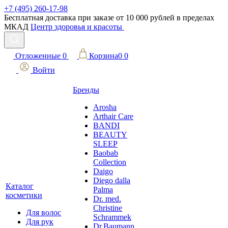
+7 (495) 260-17-98
Бесплатная доставка при заказе от 10 000 рублей в пределах
МКАД
Центр здоровья и красоты
Отложенные
0
Корзина
0
0
Войти
Бренды
Arosha
Arthair Care
BANDI
BEAUTY
SLEEP
Baobab
Collection
Daigo
Diego dalla
Каталог
Palma
косметики
Dr. med.
Christine
Для волос
Schrammek
Для рук
Dr.Baumann