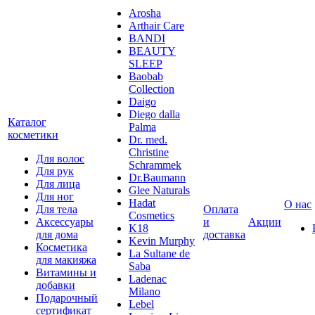
Arosha
Arthair Care
BANDI
BEAUTY
SLEEP
Baobab
Collection
Daigo
Diego dalla
Каталог
Palma
косметики
Dr. med.
Christine
Для волос
Schrammek
Для рук
Dr.Baumann
Для лица
Glee Naturals
Для ног
Hadat
О нас
Для тела
Оплата
Cosmetics
Аксессуары
и
Акции
K18
для дома
доставка
Kevin Murphy
Косметика
La Sultane de
для макияжа
Saba
Витамины и
Ladenac
добавки
Milano
Подарочный
Lebel
сертификат