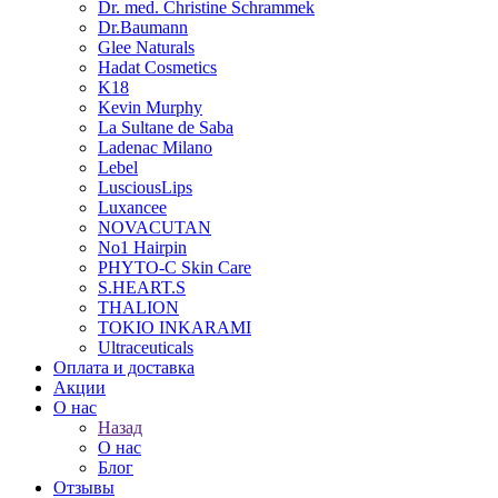
Dr. med. Christine Schrammek
Dr.Baumann
Glee Naturals
Hadat Cosmetics
K18
Kevin Murphy
La Sultane de Saba
Ladenac Milano
Lebel
LusciousLips
Luxancee
NOVACUTAN
No1 Hairpin
PHYTO-C Skin Care
S.HEART.S
THALION
TOKIO INKARAMI
Ultraceuticals
Оплата и доставка
Акции
О нас
Назад
О нас
Блог
Отзывы