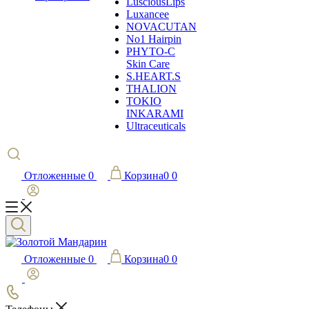
LusciousLips
Luxancee
NOVACUTAN
No1 Hairpin
PHYTO-C
Skin Care
S.HEART.S
THALION
TOKIO
INKARAMI
Ultraceuticals
Отложенные
0
Корзина
0
0
Отложенные
0
Корзина
0
0