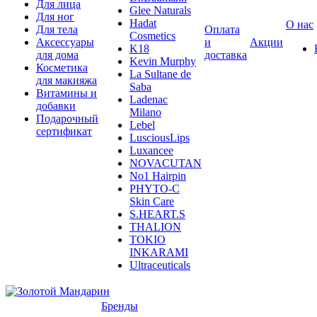
Для лица
Glee Naturals
Для ног
Hadat
О нас
Для тела
Оплата
Cosmetics
Аксессуары
и
Акции
K18
для дома
доставка
Kevin Murphy
Косметика
La Sultane de
для макияжа
Saba
Витамины и
Ladenac
добавки
Milano
Подарочный
Lebel
сертификат
LusciousLips
Luxancee
NOVACUTAN
No1 Hairpin
PHYTO-C
Skin Care
S.HEART.S
THALION
TOKIO
INKARAMI
Ultraceuticals
Бренды