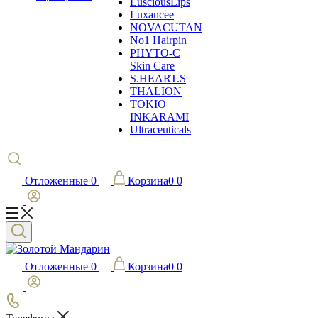
LusciousLips
Luxancee
NOVACUTAN
No1 Hairpin
PHYTO-C
Skin Care
S.HEART.S
THALION
TOKIO
INKARAMI
Ultraceuticals
Отложенные
0
Корзина
0
0
Отложенные
0
Корзина
0
0