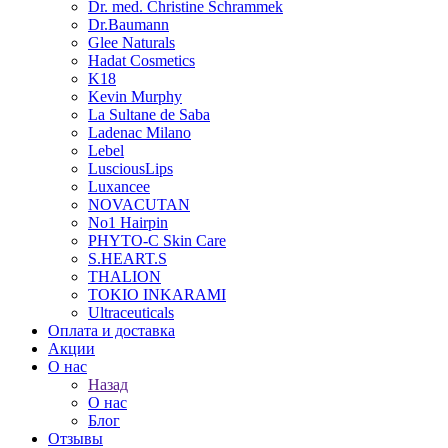
Dr. med. Christine Schrammek
Dr.Baumann
Glee Naturals
Hadat Cosmetics
K18
Kevin Murphy
La Sultane de Saba
Ladenac Milano
Lebel
LusciousLips
Luxancee
NOVACUTAN
No1 Hairpin
PHYTO-C Skin Care
S.HEART.S
THALION
TOKIO INKARAMI
Ultraceuticals
Оплата и доставка
Акции
О нас
Назад
О нас
Блог
Отзывы