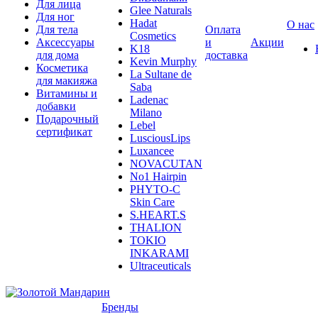
Для лица
Glee Naturals
Для ног
Hadat
О нас
Для тела
Оплата
Cosmetics
Аксессуары
и
Акции
K18
для дома
доставка
Kevin Murphy
Косметика
La Sultane de
для макияжа
Saba
Витамины и
Ladenac
добавки
Milano
Подарочный
Lebel
сертификат
LusciousLips
Luxancee
NOVACUTAN
No1 Hairpin
PHYTO-C
Skin Care
S.HEART.S
THALION
TOKIO
INKARAMI
Ultraceuticals
Бренды