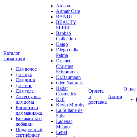
Arosha
Arthair Care
BANDI
BEAUTY
SLEEP
Baobab
Collection
Daigo
Diego dalla
Каталог
Palma
косметики
Dr. med.
Christine
Для волос
Schrammek
Для рук
Dr.Baumann
Для лица
Glee Naturals
Для ног
Hadat
О нас
Для тела
Оплата
Cosmetics
Аксессуары
и
Акции
K18
для дома
доставка
Kevin Murphy
Косметика
La Sultane de
для макияжа
Saba
Витамины и
Ladenac
добавки
Milano
Подарочный
Lebel
сертификат