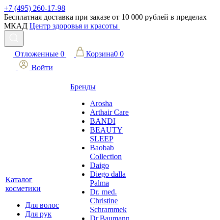
+7 (495) 260-17-98
Бесплатная доставка при заказе от 10 000 рублей в пределах
МКАД
Центр здоровья и красоты
Отложенные
0
Корзина
0
0
Войти
Бренды
Arosha
Arthair Care
BANDI
BEAUTY
SLEEP
Baobab
Collection
Daigo
Diego dalla
Каталог
Palma
косметики
Dr. med.
Christine
Для волос
Schrammek
Для рук
Dr.Baumann