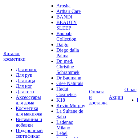
Arosha
Arthair Care
BANDI
BEAUTY
SLEEP
Baobab
Collection
Daigo
Diego dalla
Каталог
Palma
косметики
Dr. med.
Christine
Для волос
Schrammek
Для рук
Dr.Baumann
Для лица
Glee Naturals
Для ног
Hadat
О нас
Для тела
Оплата
Cosmetics
Аксессуары
и
Акции
K18
для дома
доставка
Kevin Murphy
Косметика
La Sultane de
для макияжа
Saba
Витамины и
Ladenac
добавки
Milano
Подарочный
Lebel
сертификат