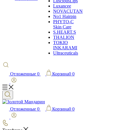
LusciousLips
Luxancee
NOVACUTAN
No1 Hairpin
PHYTO-C
Skin Care
S.HEART.S
THALION
TOKIO
INKARAMI
Ultraceuticals
Отложенные
0
Корзина
0
0
Отложенные
0
Корзина
0
0