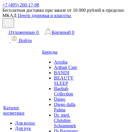
+7 (495) 260-17-98
Бесплатная доставка при заказе от 10 000 рублей в пределах
МКАД
Центр здоровья и красоты
Отложенные
0
Корзина
0
0
Войти
Бренды
Arosha
Arthair Care
BANDI
BEAUTY
SLEEP
Baobab
Collection
Daigo
Diego dalla
Каталог
Palma
косметики
Dr. med.
Christine
Для волос
Schrammek
Для рук
Dr.Baumann