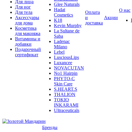
Для лица
Glee Naturals
Для ног
Hadat
О нас
Для тела
Оплата
Cosmetics
Аксессуары
и
Акции
K18
для дома
доставка
Kevin Murphy
Косметика
La Sultane de
для макияжа
Saba
Витамины и
Ladenac
добавки
Milano
Подарочный
Lebel
сертификат
LusciousLips
Luxancee
NOVACUTAN
No1 Hairpin
PHYTO-C
Skin Care
S.HEART.S
THALION
TOKIO
INKARAMI
Ultraceuticals
Бренды