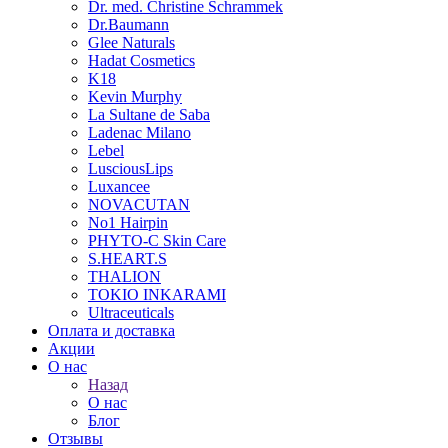
Dr. med. Christine Schrammek
Dr.Baumann
Glee Naturals
Hadat Cosmetics
K18
Kevin Murphy
La Sultane de Saba
Ladenac Milano
Lebel
LusciousLips
Luxancee
NOVACUTAN
No1 Hairpin
PHYTO-C Skin Care
S.HEART.S
THALION
TOKIO INKARAMI
Ultraceuticals
Оплата и доставка
Акции
О нас
Назад
О нас
Блог
Отзывы