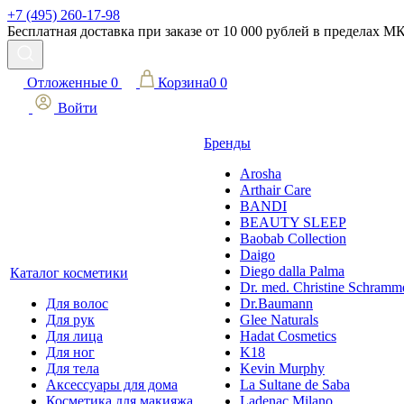
+7 (495) 260-17-98
Бесплатная доставка при заказе от 10 000 рублей в пределах 
Отложенные
0
Корзина
0
0
Войти
Бренды
Arosha
Arthair Care
BANDI
BEAUTY SLEEP
Baobab Collection
Daigo
Diego dalla Palma
Каталог косметики
Dr. med. Christine Schramm
Для волос
Dr.Baumann
Для рук
Glee Naturals
Для лица
Hadat Cosmetics
Для ног
K18
Для тела
Kevin Murphy
Аксессуары для дома
La Sultane de Saba
Косметика для макияжа
Ladenac Milano