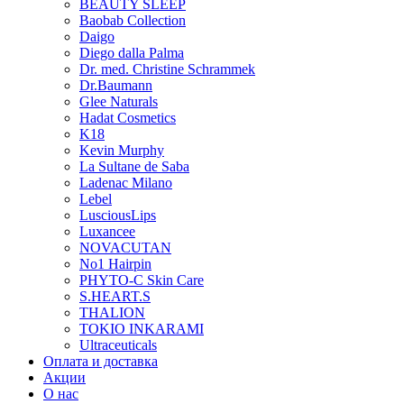
BEAUTY SLEEP
Baobab Collection
Daigo
Diego dalla Palma
Dr. med. Christine Schrammek
Dr.Baumann
Glee Naturals
Hadat Cosmetics
K18
Kevin Murphy
La Sultane de Saba
Ladenac Milano
Lebel
LusciousLips
Luxancee
NOVACUTAN
No1 Hairpin
PHYTO-C Skin Care
S.HEART.S
THALION
TOKIO INKARAMI
Ultraceuticals
Оплата и доставка
Акции
О нас