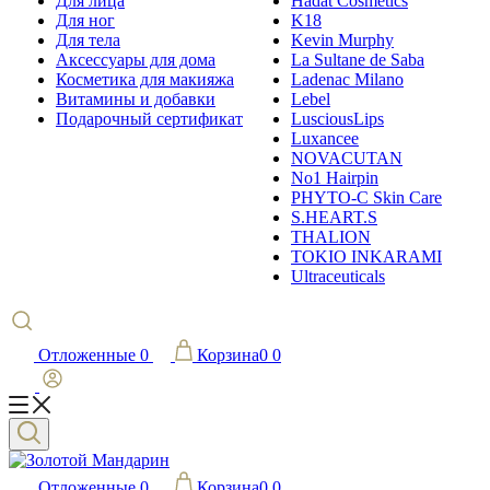
Для лица
Hadat Cosmetics
Для ног
K18
Для тела
Kevin Murphy
Аксессуары для дома
La Sultane de Saba
Косметика для макияжа
Ladenac Milano
Витамины и добавки
Lebel
Подарочный сертификат
LusciousLips
Luxancee
NOVACUTAN
No1 Hairpin
PHYTO-C Skin Care
S.HEART.S
THALION
TOKIO INKARAMI
Ultraceuticals
Отложенные
0
Корзина
0
0
Отложенные
0
Корзина
0
0