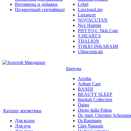
Витамины и добавки
Lebel
Подарочный сертификат
LusciousLips
Luxancee
NOVACUTAN
No1 Hairpin
PHYTO-C Skin Care
S.HEART.S
THALION
TOKIO INKARAMI
Ultraceuticals
Бренды
Arosha
Arthair Care
BANDI
BEAUTY SLEEP
Baobab Collection
Daigo
Diego dalla Palma
Каталог косметики
Dr. med. Christine Schramm
Для волос
Dr.Baumann
Для рук
Glee Naturals