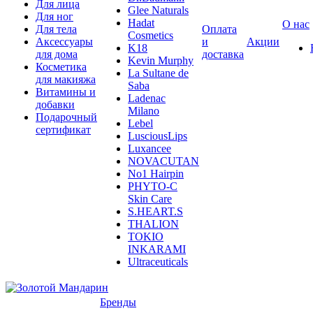
Для лица
Glee Naturals
Для ног
Hadat
О нас
Для тела
Оплата
Cosmetics
Аксессуары
и
Акции
K18
для дома
доставка
Kevin Murphy
Косметика
La Sultane de
для макияжа
Saba
Витамины и
Ladenac
добавки
Milano
Подарочный
Lebel
сертификат
LusciousLips
Luxancee
NOVACUTAN
No1 Hairpin
PHYTO-C
Skin Care
S.HEART.S
THALION
TOKIO
INKARAMI
Ultraceuticals
Бренды