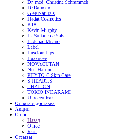
Dr. med. Christine Schrammek
Dr.Baumann
Glee Naturals
Hadat Cosmetics
K18
Kevin Murphy
La Sultane de Saba
Ladenac Milano
Lebel
LusciousLips
Luxancee
NOVACUTAN
No1 Hairpin
PHYTO-C Skin Care
S.HEART.S
THALION
TOKIO INKARAMI
Ultraceuticals
Оплата и доставка
Акции
О нас
Назад
О нас
Блог
Отзывы