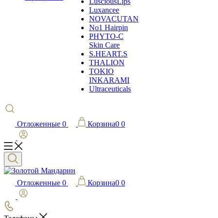
LusciousLips
Luxancee
NOVACUTAN
No1 Hairpin
PHYTO-C
Skin Care
S.HEART.S
THALION
TOKIO
INKARAMI
Ultraceuticals
Отложенные
0
Корзина
0
0
Отложенные
0
Корзина
0
0