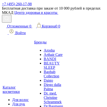
+7 (495) 260-17-98
Бесплатная доставка при заказе от 10 000 рублей в пределах
МКАД
Центр здоровья и красоты
Отложенные
0
Корзина
0
0
Войти
Бренды
Arosha
Arthair Care
BANDI
BEAUTY
SLEEP
Baobab
Collection
Daigo
Diego dalla
Каталог
Palma
косметики
Dr. med.
Christine
Для волос
Schrammek
Для рук
Dr.Baumann