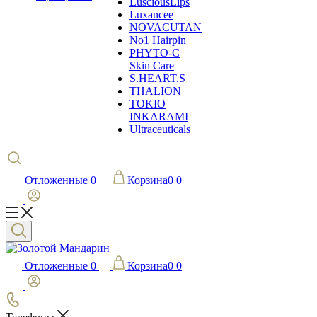
LusciousLips
Luxancee
NOVACUTAN
No1 Hairpin
PHYTO-C
Skin Care
S.HEART.S
THALION
TOKIO
INKARAMI
Ultraceuticals
Отложенные
0
Корзина
0
0
Отложенные
0
Корзина
0
0