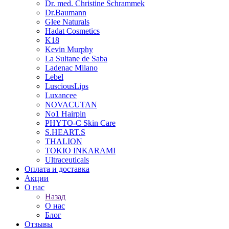
Dr. med. Christine Schrammek
Dr.Baumann
Glee Naturals
Hadat Cosmetics
K18
Kevin Murphy
La Sultane de Saba
Ladenac Milano
Lebel
LusciousLips
Luxancee
NOVACUTAN
No1 Hairpin
PHYTO-C Skin Care
S.HEART.S
THALION
TOKIO INKARAMI
Ultraceuticals
Оплата и доставка
Акции
О нас
Назад
О нас
Блог
Отзывы