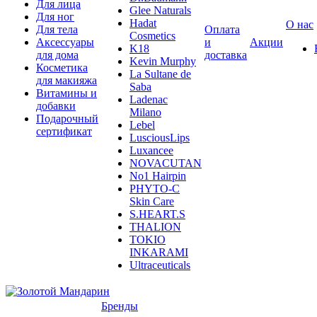
Для лица
Glee Naturals
Для ног
Hadat
О нас
Для тела
Оплата
Cosmetics
Аксессуары
и
Акции
K18
для дома
доставка
Kevin Murphy
Косметика
La Sultane de
для макияжа
Saba
Витамины и
Ladenac
добавки
Milano
Подарочный
Lebel
сертификат
LusciousLips
Luxancee
NOVACUTAN
No1 Hairpin
PHYTO-C
Skin Care
S.HEART.S
THALION
TOKIO
INKARAMI
Ultraceuticals
Бренды