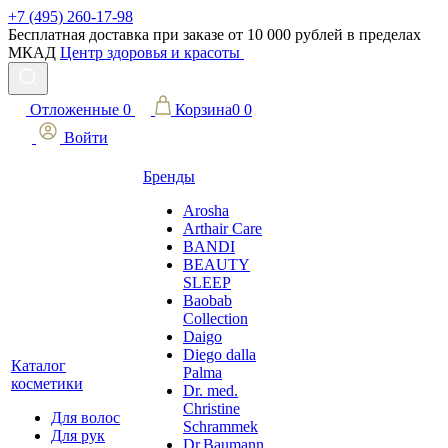
+7 (495) 260-17-98
Бесплатная доставка при заказе от 10 000 рублей в пределах
МКАД
Центр здоровья и красоты
Отложенные
0
Корзина
0
0
Войти
Бренды
Arosha
Arthair Care
BANDI
BEAUTY
SLEEP
Baobab
Collection
Daigo
Diego dalla
Каталог
Palma
косметики
Dr. med.
Christine
Для волос
Schrammek
Для рук
Dr.Baumann