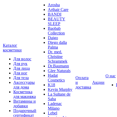
Arosha
Arthair Care
BANDI
BEAUTY
SLEEP
Baobab
Collection
Daigo
Diego dalla
Каталог
Palma
косметики
Dr. med.
Christine
Для волос
Schrammek
Для рук
Dr.Baumann
Для лица
Glee Naturals
Для ног
Hadat
О нас
Для тела
Оплата
Cosmetics
Аксессуары
и
Акции
K18
для дома
доставка
Kevin Murphy
Косметика
La Sultane de
для макияжа
Saba
Витамины и
Ladenac
добавки
Milano
Подарочный
Lebel
сертификат