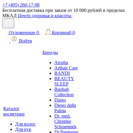
+7 (495) 260-17-98
Бесплатная доставка при заказе от 10 000 рублей в пределах
МКАД
Центр здоровья и красоты
Отложенные
0
Корзина
0
0
Войти
Бренды
Arosha
Arthair Care
BANDI
BEAUTY
SLEEP
Baobab
Collection
Daigo
Diego dalla
Каталог
Palma
косметики
Dr. med.
Christine
Для волос
Schrammek
Для рук
Dr.Baumann