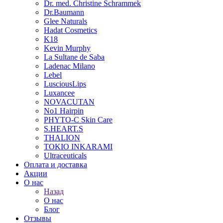
Dr. med. Christine Schrammek
Dr.Baumann
Glee Naturals
Hadat Cosmetics
K18
Kevin Murphy
La Sultane de Saba
Ladenac Milano
Lebel
LusciousLips
Luxancee
NOVACUTAN
No1 Hairpin
PHYTO-C Skin Care
S.HEART.S
THALION
TOKIO INKARAMI
Ultraceuticals
Оплата и доставка
Акции
О нас
Назад
О нас
Блог
Отзывы