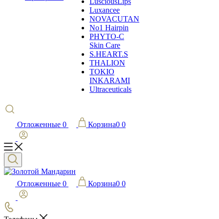
LusciousLips
Luxancee
NOVACUTAN
No1 Hairpin
PHYTO-C
Skin Care
S.HEART.S
THALION
TOKIO
INKARAMI
Ultraceuticals
Отложенные
0
Корзина
0
0
Отложенные
0
Корзина
0
0