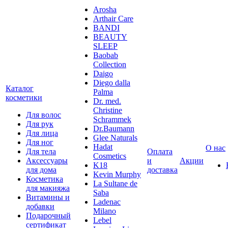
Arosha
Arthair Care
BANDI
BEAUTY
SLEEP
Baobab
Collection
Daigo
Diego dalla
Каталог
Palma
косметики
Dr. med.
Christine
Для волос
Schrammek
Для рук
Dr.Baumann
Для лица
Glee Naturals
Для ног
Hadat
О нас
Для тела
Оплата
Cosmetics
Аксессуары
и
Акции
K18
для дома
доставка
Kevin Murphy
Косметика
La Sultane de
для макияжа
Saba
Витамины и
Ladenac
добавки
Milano
Подарочный
Lebel
сертификат