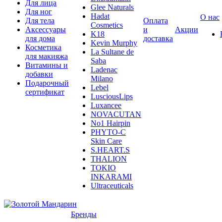
Для лица
Glee Naturals
Для ног
Hadat
О нас
Для тела
Оплата
Cosmetics
Аксессуары
и
Акции
K18
для дома
доставка
Kevin Murphy
Косметика
La Sultane de
для макияжа
Saba
Витамины и
Ladenac
добавки
Milano
Подарочный
Lebel
сертификат
LusciousLips
Luxancee
NOVACUTAN
No1 Hairpin
PHYTO-C
Skin Care
S.HEART.S
THALION
TOKIO
INKARAMI
Ultraceuticals
Бренды