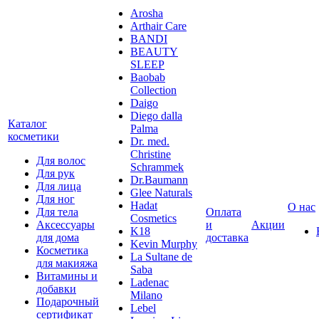
Arosha
Arthair Care
BANDI
BEAUTY
SLEEP
Baobab
Collection
Daigo
Diego dalla
Каталог
Palma
косметики
Dr. med.
Christine
Для волос
Schrammek
Для рук
Dr.Baumann
Для лица
Glee Naturals
Для ног
Hadat
О нас
Для тела
Оплата
Cosmetics
Аксессуары
и
Акции
K18
для дома
доставка
Kevin Murphy
Косметика
La Sultane de
для макияжа
Saba
Витамины и
Ladenac
добавки
Milano
Подарочный
Lebel
сертификат