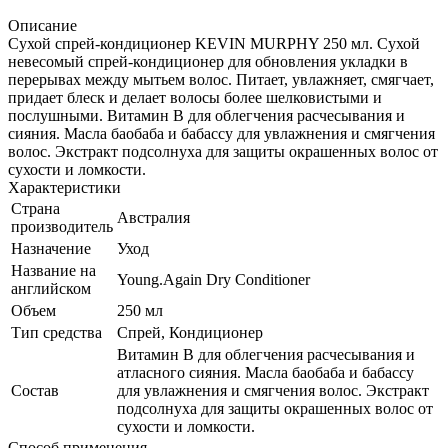
Описание
Сухой спрей-кондиционер KEVIN MURPHY 250 мл. Сухой
невесомый cпрей-кондиционер для обновления укладки в
перерывах между мытьем волос. Питает, увлажняет, смягчает,
придает блеск и делает волосы более шелковистыми и
послушными. Витамин В для облегчения расчесывания и
сияния. Масла баобаба и бабассу для увлажнения и смягчения
волос. Экстракт подсолнуха для защиты окрашенных волос от
сухости и ломкости.
Характеристики
Страна
Австралия
производитель
Назначение
Уход
Название на
Young.Again Dry Conditioner
английском
Объем
250 мл
Тип средства
Спрей, Кондиционер
Витамин В для облегчения расчесывания и
атласного сияния. Масла баобаба и бабассу
Состав
для увлажнения и смягчения волос. Экстракт
подсолнуха для защиты окрашенных волос от
сухости и ломкости.
Способ применения