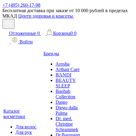
+7 (495) 260-17-98
Бесплатная доставка при заказе от 10 000 рублей в пределах
МКАД
Центр здоровья и красоты
Отложенные
0
Корзина
0
0
Войти
Бренды
Arosha
Arthair Care
BANDI
BEAUTY
SLEEP
Baobab
Collection
Daigo
Diego dalla
Каталог
Palma
косметики
Dr. med.
Christine
Для волос
Schrammek
Для рук
Dr.Baumann