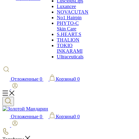
LusciousLips
Luxancee
NOVACUTAN
No1 Hairpin
PHYTO-C
Skin Care
S.HEART.S
THALION
TOKIO
INKARAMI
Ultraceuticals
Отложенные
0
Корзина
0
0
Отложенные
0
Корзина
0
0