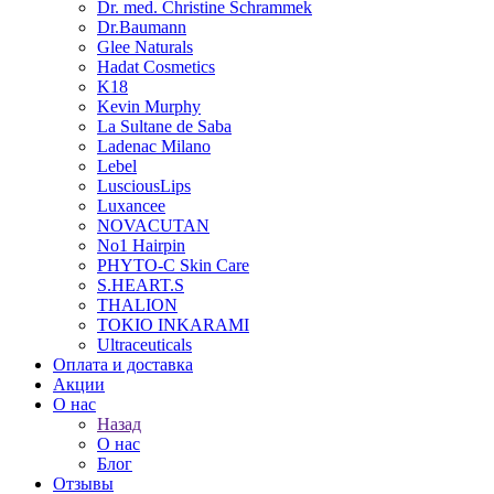
Dr. med. Christine Schrammek
Dr.Baumann
Glee Naturals
Hadat Cosmetics
K18
Kevin Murphy
La Sultane de Saba
Ladenac Milano
Lebel
LusciousLips
Luxancee
NOVACUTAN
No1 Hairpin
PHYTO-C Skin Care
S.HEART.S
THALION
TOKIO INKARAMI
Ultraceuticals
Оплата и доставка
Акции
О нас
Назад
О нас
Блог
Отзывы