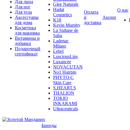
Для лица
Glee Naturals
Для ног
Hadat
О нас
Для тела
Оплата
Cosmetics
Аксессуары
и
Акции
K18
для дома
доставка
Kevin Murphy
Косметика
La Sultane de
для макияжа
Saba
Витамины и
Ladenac
добавки
Milano
Подарочный
Lebel
сертификат
LusciousLips
Luxancee
NOVACUTAN
No1 Hairpin
PHYTO-C
Skin Care
S.HEART.S
THALION
TOKIO
INKARAMI
Ultraceuticals
Бренды